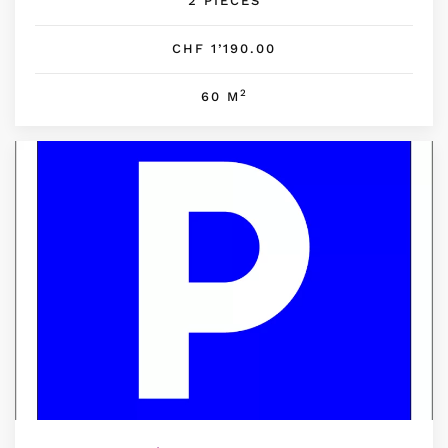
2 PIÈCES
CHF 1’190.00
2
60 M