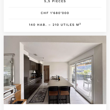
5,5 PIÈCES
CHF 1’680’000
2
140 HAB. – 210 UTILES M