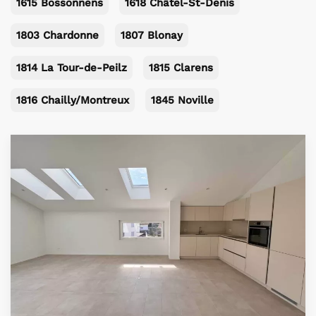
1615 Bossonnens
1618 Châtel-St-Denis
1803 Chardonne
1807 Blonay
1814 La Tour-de-Peilz
1815 Clarens
1816 Chailly/Montreux
1845 Noville