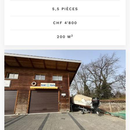
5,5 PIÈCES
CHF 4’800
2
200 M